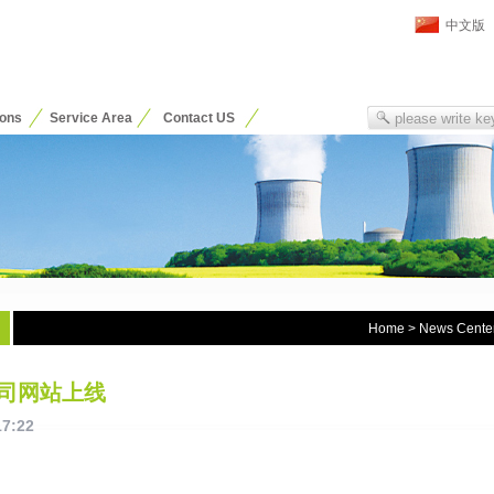
中文版
ions
Service Area
Contact US
Home
>
News Cente
司网站上线
17:22